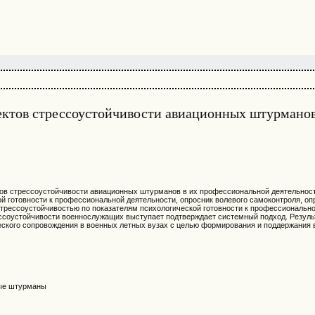
ектов стрессоустойчивости авиационных штурмано
тов стрессоустойчивости авиационных штурманов в их профессиональной деятельнос
кой готовности к профессиональной деятельности, опросник волевого самоконтроля, о
 стрессоустойчивостью по показателям психологической готовности к профессиональн
ссоустойчивости военнослужащих выступает подтверждает системный подход. Резуль
еского сопровождения в военных летных вузах с целью формирования и поддержания 
ные штурманы