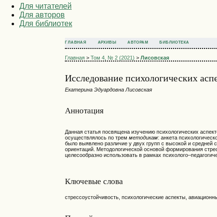
Для читателей
Для авторов
Для библиотек
ГЛАВНАЯ
АРХИВЫ
АВТОРАМ
БИБЛИОТЕКА
Главная
>
Том 4, № 2 (2021)
>
Лисовская
Исследование психологических асп
Екатерина Эдуардовна Лисовская
Аннотация
Данная статья посвящена изучению психологических аспек
осуществлялось по трем
методикам
: анкета психологичес
было выявлено различие у двух групп с высокой и средней
ориентаций. Методологической основой формирования стре
целесообразно использовать в рамках психолого–педагогич
Ключевые слова
стрессоустойчивость, психологические аспекты, авиацион