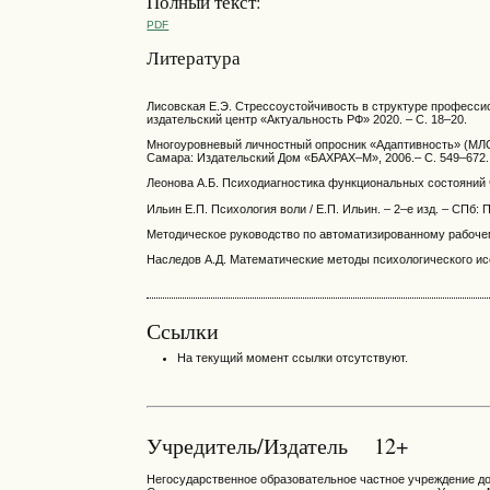
Полный текст:
PDF
Литература
Лисовская Е.Э. Стрессоустойчивость в структуре профессио
издательский центр «Актуальность РФ» 2020. – С. 18–20.
Многоуровневый личностный опросник «Адаптивность» (МЛО–АМ
Самара: Издательский Дом «БАХРАХ–М», 2006.– С. 549–672.
Леонова А.Б. Психодиагностика функциональных состояний че
Ильин Е.П. Психология воли / Е.П. Ильин. – 2–е изд. – СПб: П
Методическое руководство по автоматизированному рабочем
Наследов А.Д. Математические методы психологического иссл
Ссылки
На текущий момент ссылки отсутствуют.
Учредитель/Издатель 12+
Негосударственное образовательное частное учреждение д