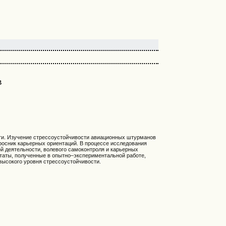
в
ти. Изучение стрессоустойчивости авиационных штурманов
просник карьерных ориентаций. В процессе исследования
ой деятельности, волевого самоконтроля и карьерных
таты, полученные в опытно–экспериментальной работе,
высокого уровня стрессоустойчивости.