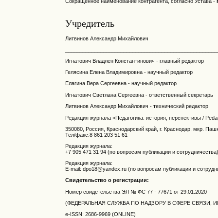
Сокращенное наименование контрагента, согласно Устава -
Учредитель
Литвинов Александр Михайлович
____________________________________________________
Игнатович Владлен Константинович - главный редактор
Гелясина Елена Владимировна - научный редактор
Елагина Вера Сергеевна - научный редактор
Игнатович Светлана Сергеевна - ответственный секретарь
Литвинов Александр Михайлович - технический редактор
Редакция журнала «Педагогика: история, перспективы / Pedag
350080, Россия, Краснодарский край, г. Краснодар, мкр. Паш
Тел/факс:8 861 203 51 61
Редакция журнала:
+7 905 471 31 94 (по вопросам публикации и сотрудничества
Редакция журнала:
E-mail: dpo18@yandex.ru (по вопросам публикации и сотрудн
Свидетельство о регистрации:
Номер свидетельства ЭЛ № ФС
77 - 77671 от
29.01.2020
(ФЕДЕРАЛЬНАЯ СЛУЖБА ПО НАДЗОРУ В СФЕРЕ СВЯЗИ
e-ISSN: 2686-9969 (ONLINE)