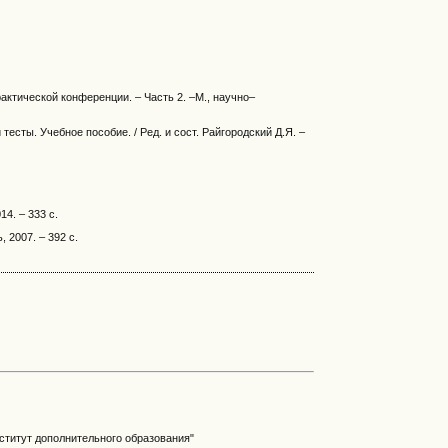
ктической конференции. – Часть 2. –М., научно–
сты. Учебное пособие. / Ред. и сост. Райгородский Д.Я. –
4. – 333 с.
 2007. – 392 с.
титут дополнительного образования"