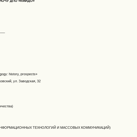
НОЧУ ДПО «КМИДО»
___
ogу: history, prospects»
ковский, ул. Заводская, 32
)
ичества)
, ИНФОРМАЦИОННЫХ ТЕХНОЛОГИЙ И МАССОВЫХ КОММУНИКАЦИЙ)