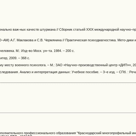
нально важ-ных качеств штурмана // Сборник статьей XXIX международной научно–пра
) А.Г. Маклакова и С.В. Чермянина // Практическая психодиагностика. Мето-дики и те
ловека. М.: Изд–во Моск. ун–та. 1984. – 200 с.
итер, 2009. – 368 с.
у месту военного психолога. – М.: ЗАО «Научно–производственный центр «ДИП»», 201
едования. Анализ и интерпретация данных: Учебное пособие. – 3–е изд. – СПб. : Речь,
ополнительного профессионального образования "Краснодарский многопрофильный инс