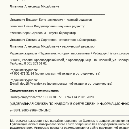
Литвинов Александр Михайлович
_______________________________________________________
Игнатович Владлен Константинович - главный редактор
Гелясина Елена Владимировна - научный редактор
Елагина Вера Сергеевна - научный редактор
Игнатович Светлана Сергеевна - ответственный секретарь
Литвинов Александр Михайлович - технический редактор
Редакция журнала «Педагогика: история, перспективы / Pedagogу: history, prosp
350080, Россия, Краснодарский край, г. Краснодар, мкр. Пашковский, ул. Заводс
Тел/факс:8 861 203 51 61
Редакция журнала:
+7 905 471 31 94 (по вопросам публикации и сотрудничества)
Редакция журнала:
E-mail: dpo18@yandex.ru (по вопросам публикации и сотрудничества)
Свидетельство о регистрации:
Номер свидетельства ЭЛ № ФС
77 - 77671 от
29.01.2020
(ФЕДЕРАЛЬНАЯ СЛУЖБА ПО НАДЗОРУ В СФЕРЕ СВЯЗИ, ИНФОРМАЦИОНН
e-ISSN: 2686-9969 (ONLINE)
Материалы, размещенные на сайте, охраняются Законом о защите авторских п
Публикация любых материалов этого сайта запрещена без предварительного со
издательством. Авторские права на размещенные на сайте научные публикаци