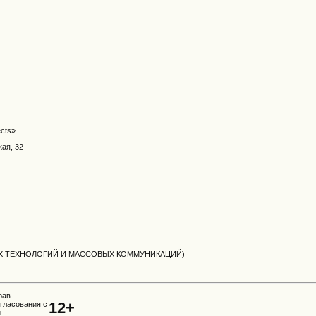
ects»
кая, 32
ЫХ ТЕХНОЛОГИЙ И МАССОВЫХ КОММУНИКАЦИЙ)
рав.
12+
гласования с
и