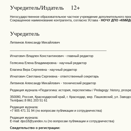
Учредитель/Издатель 12+
Негосударственное образовательное частное учреждение дополнительного про
Сокращенное наименование контрагента, согласно Устава -
НОЧУ ДПО «КМИД
Учредитель
Литвинов Александр Михайлович
_______________________________________________________
Игнатович Владлен Константинович - главный редактор
Гелясина Елена Владимировна - научный редактор
Елагина Вера Сергеевна - научный редактор
Игнатович Светлана Сергеевна - ответственный секретарь
Литвинов Александр Михайлович - технический редактор
Редакция журнала «Педагогика: история, перспективы / Pedagogу: history, prosp
350080, Россия, Краснодарский край, г. Краснодар, мкр. Пашковский, ул. Заводс
Тел/факс:8 861 203 51 61
Редакция журнала:
+7 905 471 31 94 (по вопросам публикации и сотрудничества)
Редакция журнала:
E-mail: dpo18@yandex.ru (по вопросам публикации и сотрудничества)
Свидетельство о регистрации: