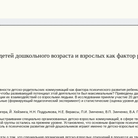
етей дошкольного возраста и взрослых как фактор 
ости детско-родительских коммуникаций как фактора психического развития ребенк
, чтобы развивающий потенциал этой деятельности был максимальным? Приведены да
ции их взаимодействий со взрослыми людьми. В исследовании приняли участие 20 дете
льные (формирующий педагогический эксперимент) и статистические (оценка уровня
нгера, Й. Хейзинга, Н.Н. Поддъякова, Н.Е. Вераксы, П.И. Зинченко, В.П. Зинченко, В.А. 
 выстраивании специально организованных детско-взрослых коммуникаций, в сфере т
ьной группы остались на прежнем уровне. Установлено, что основным фактором психич
ль в психическом развитии детей-дошкольников играют именно те детско-взрослые к
зу о том, что специальная организация детско-взрослых отношений в процессе их т