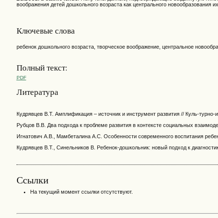
воображения детей дошкольного возраста как центрального новообразования их
Ключевые слова
ребенок дошкольного возраста, творческое воображение, центральное новообр
Полный текст:
PDF
Литература
Кудрявцев В.Т. Амплификация – источник и инструмент развития // Куль-турно-ист
Рубцов В.В. Два подхода к проблеме развития в контексте социальных взаимодейс
Игнатович А.В., Мамбеталина А.С. Особенности современного воспитания ребенка
Кудрявцев В.Т., Синельников В. Ребенок-дошкольник: новый подход к диагности
Ссылки
На текущий момент ссылки отсутствуют.