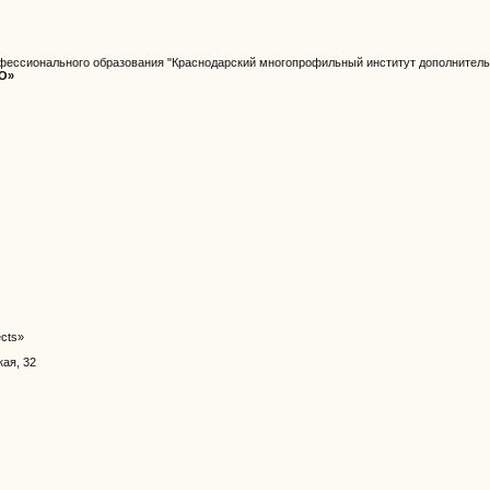
фессионального образования "Краснодарский многопрофильный институт дополнитель
О»
ects»
кая, 32