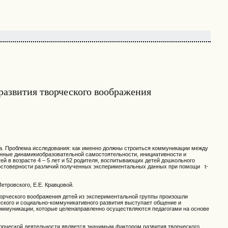
развития творческого воображения
а. Проблема исследования: как именно должны строиться коммуникации между
нные динамикиобразовательной самостоятельности, инициативности и
й в возрасте 4 – 5 лет и 52 родителя, воспитывающих детей дошкольного
 достоверности различий полученных экспериментальных данных при помощи t-
Петровского, Е.Е. Кравцовой.
ворческого воображения детей из экспериментальной группы произошли
еского и социально-коммуникативного развития выступает общение и
оммуникации, которые целенаправленно осуществляются педагогами на основе
ворческой деятельности является значимым фактором развития творческого