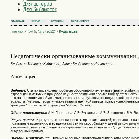
Для авторов
Для библиотек
ГЛАВНАЯ
АРХИВЫ
АВТОРАМ
БИБЛИОТЕКА
Главная
>
Том 5, № 5 (2022)
>
Кудрявцев
Педагогически организованные коммуникации д
Владимир Товиевич Кудрявцев, Арина Владленовна Игнатович
Аннотация
Ведение
.
Статья посвящена проблеме обоснования путей повышения эффективн
взрослыми и детьми в процессе осуществления ими совместной деятельности
ответственности детей дошкольного возраста в условиях специальной организа
возраста. Методы: теоретические (анализ научной литературы); эксперимента
критерия Стьюдента и U-критерия Манна – Уитни).
Обзор литературы:
А.Н. Леонтьева, Д.Б. Эльконина, А.В. Запорожца, Л.А. Ве
Результаты
. В результате проведенных творческих занятий, основанных на
позитивные изменения, в то время как эти же способности у детей из контрол
взаимодействие дошкольников со взрослыми и сверстниками. Существенную ро
выделенных правил.
Выводы и заключение
.
Получены данные, подтверждающие выдвинутую гипоте