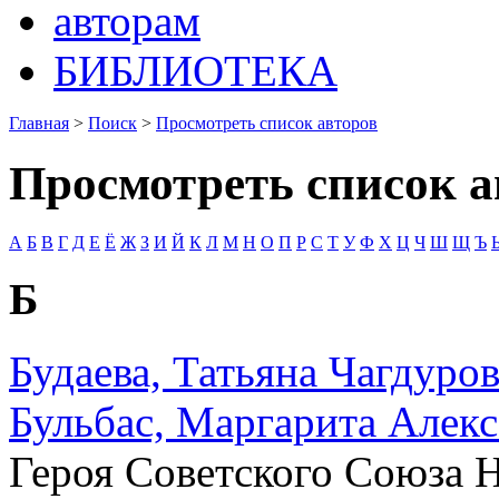
авторам
БИБЛИОТЕКА
Главная
>
Поиск
>
Просмотреть список авторов
Просмотреть список а
А
Б
В
Г
Д
Е
Ё
Ж
З
И
Й
К
Л
М
Н
О
П
Р
С
Т
У
Ф
Х
Ц
Ч
Ш
Щ
Ъ
Б
Будаева, Татьяна Чагдуро
Бульбас, Маргарита Алек
Героя Советского Союза Н