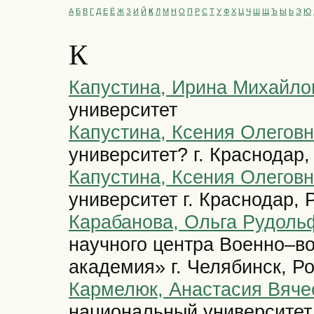
А
Б
В
Г
Д
Е
Ё
Ж
З
И
Й
К
Л
М
Н
О
П
Р
С
Т
У
Ф
Х
Ц
Ч
Ш
Щ
Ъ
Ы
Ь
Э
Ю
К
Капустина, Ирина Михайло
университет
Капустина, Ксения Олегов
университет? г. Краснодар,
Капустина, Ксения Олегов
университет г. Краснодар, 
Карабанова, Ольга Рудоль
научного центра Военно–в
академия» г. Челябинск, Р
Кармелюк, Анастасия Вяче
национальный университет 