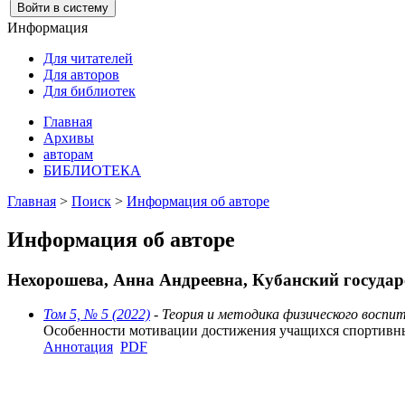
Информация
Для читателей
Для авторов
Для библиотек
Главная
Архивы
авторам
БИБЛИОТЕКА
Главная
>
Поиск
>
Информация об авторе
Информация об авторе
Нехорошева, Анна Андреевна, Кубанский государс
Том 5, № 5 (2022)
- Теория и методика физического воспи
Особенности мотивации достижения учащихся спортивн
Аннотация
PDF