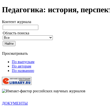
Педагогика: история, перспе
Контент журнала
Область поиска
Просматривать
По выпускам
По авторам
По названию
ДОКУМЕНТЫ